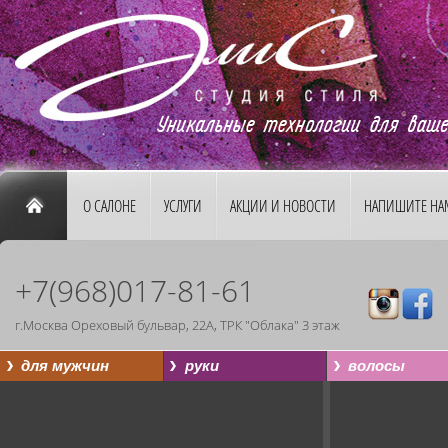
О САЛОНЕ
УСЛУГИ
АКЦИИ И НОВОСТИ
НАПИШИТЕ НА
+7(968)017-81-61
г.Москва Ореховый бульвар, 22А, ТРК "Облака" 3 этаж
для мужчин
руки
волосы