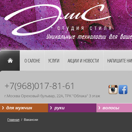
О САЛОНЕ
УСЛУГИ
АКЦИИ И НОВОСТИ
НАПИШИТЕ НА
+7(968)017-81-61
г.Москва Ореховый бульвар, 22А, ТРК "Облака" 3 этаж
для мужчин
руки
волосы
Главная
/ Вакансии